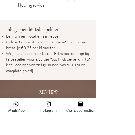
kledingadvies
Inbegrepen bij ieder pakket:
Een (binnen) locatie naar keuze
Inclusief reiskosten tot 15 km vanaf Epe, hierna
betaal je €0,35 per kilometer
Wil je na afloop meer foto’s? Extra beelden zijn bij
te bestellen voor €15 per foto (incl. bewerking) of
kies voor een voordelige bundel van 5, 10 of de
complete galerij.
REVIEW
WhatsApp
Instagram
Contactformulier
We zijn erg blij met je foto’s en vinden ze
echt prachtig! Sterker nog, ze staan al op
verschillende plekken in mooie lijstjes
thuis! Bedankt voor je mooie werk en