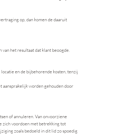
 vertraging op, dan komen de daaruit
n van het resultaat dat klant beoogde.
 locatie en de bijbehorende kosten, tenzij
iet aansprakelijk worden gehouden door
atsen of annuleren. Van onvoorziene
 zich voordoen met betrekking tot
iging zoals bedoeld in dit lid zo spoedig