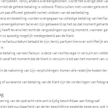
e verzoeken. Tenzij anders overeengekomen, wordt het overige deel van 
tot de gehele betaling is voltooid. Foto’s zullen niet worden geleverd 
um pas officieel geboekt na het voldoen van de aanbetaling.
twerp en bestelling worden overgegaan na volledige betaling van het fa
vereengekomen tarieven zijn gebaseerd op het op dat moment gehanteer
 Zij heeft tevens het recht de vergoedingen op enig moment, wanneer g
n zo spoedig mogelijk medegedeeld aan de klant.
a factuurdatum betaald te zijn, tenzij partijen hierover schriftelijk 
is.
dige betaling van een factuur, is deze van rechtswege in verzuim en wett
 vanaf het moment dat de klant in verzuim is tot aan het moment van v
s in de nakoming van zijn verplichtingen, komen alle redelijke kosten te
lag of surseance van betaling van de klant zijn de vorderingen van fotogr
ng
voering van de opdracht relevant is tijdig beschikbaar aan fotograaf.
heid en betrouwbaarheid van de ter beschikking gestelde gegevens, ook 