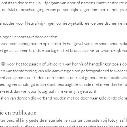
e ontstaan doordat zij is uitgegaan van door of namens klant verstrekte 
ies, diefstal of beschadigingen van persoonlijke eigendommen of het fys
gehouden voor kleurafwijkingen op niet-gekalibreerde beeldschermen 
ragingen veroorzaakt door derden.
e weersomstandigheden op de foto. In het geval van een shoot anders d
t geval van een bruidsreportage is het bruidspaar verantwoordelijk vo
rdelijk voor het toepassen of uitvoeren van kennis of handelingen zoals
ijgen van toestemming van alle aanwezigen om gefotografeerd te worden
cht aan apparatuur tijdens een shoot, is de klant gehouden de taxatiew
oeding verschuldigd is aan klant bedraagt de schade niet meer dan het 
keerd, dan wel door fotograaf in rekening is gebracht.
spraken van derden die verband houden met de door haar geleverde dien
ie en publicatie
ter beschikking gestelde materialen en content berusten bij fotograaf. H
 te verveelvoudigen, openbaar te maken of aan derden beschikbaar te