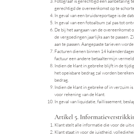
Fotograaf is gerechtigd een aanbetaling t
gerechtigd de overeenkomst op te schorten 
In geval van een bruidsreportage is de dat
In geval van een fotoalbum zal pas tot on
De bij het aangaan van de overeenkomst o
de vergoedingen jaarlijks aan te passen.
aan te passen. Aangepaste tarieven worde
Facturen dienen binnen 14 kalenderdagen n
factuur een andere betaaltermijn vermeld 
Indien de klant in gebreke blijft in de tij
het opeisbare bedrag zal worden berekend
bedrag.
Indien de klant in gebreke of in verzuim i
voor rekening van de klant.
In geval van liquidatie, faillissement, bes
Artikel 5. Informatieverstrikki
Klant stelt alle informatie die voor de uit
Klant staat in voor de juistheid, volledig