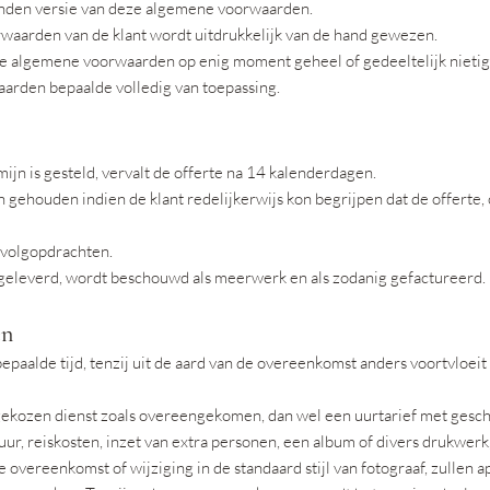
zonden versie van deze algemene voorwaarden.
waarden van de klant wordt uitdrukkelijk van de hand gewezen.
e algemene voorwaarden op enig moment geheel of gedeeltelijk nietig 
aarden bepaalde volledig van toepassing.
ijn is gesteld, vervalt de offerte na 14 kalenderdagen.
n gehouden indien de klant redelijkerwijs kon begrijpen dat de offerte,
rvolgopdrachten.
geleverd, wordt beschouwd als meerwerk en als zodanig gefactureerd.
en
alde tijd, tenzij uit de aard van de overeenkomst anders voortvloeit o
e gekozen dienst zoals overeengekomen, dan wel een uurtarief met gesch
uur, reiskosten, inzet van extra personen, een album of divers drukwer
 overeenkomst of wijziging in de standaard stijl van fotograaf, zullen 