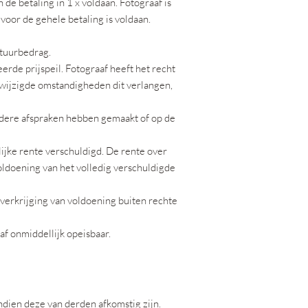
de betaling in 1 x voldaan. Fotograaf is
voor de gehele betaling is voldaan.
ctuurbedrag.
de prijspeil. Fotograaf heeft het recht
ewijzigde omstandigheden dit verlangen,
andere afspraken hebben gemaakt of op de
elijke rente verschuldigd. De rente over
oldoening van het volledig verschuldigde
r verkrijging van voldoening buiten rechte
aaf onmiddellijk opeisbaar.
indien deze van derden afkomstig zijn.