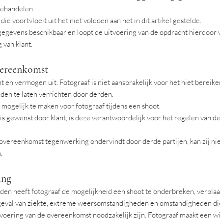
behandelen.
ie voortvloeit uit het niet voldoen aan het in dit artikel gestelde.
de gegevens beschikbaar en loopt de uitvoering van de opdracht hierdoor
 van klant.
overeenkomst
t en vermogen uit. Fotograaf is niet aansprakelijk voor het niet bereike
en te laten verrichten door derden.
mogelijk te maken voor fotograaf tijdens een shoot.
is gewenst door klant, is deze verantwoordelijk voor het regelen van de
e overeenkomst tegenwerking ondervindt door derde partijen, kan zij n
.
ing
den heeft fotograaf de mogelijkheid een shoot te onderbreken, verpla
geval van ziekte, extreme weersomstandigheden en omstandigheden die
voering van de overeenkomst noodzakelijk zijn. Fotograaf maakt een wijz