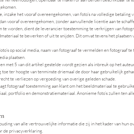
 gekomen.
e, inzake het vooraf overeengekomen, van foto’s na volledige betaling 
an vooraf overeengekomen, zonder aanvullende licentie aan te schaff
 te worden, dient de leverancier toestemming te verkrijgen van fotogr
materiaal te bewerken of uit te snijden. Dit omvat tevens het plaatsen v
foto’s op social media, naam van fotograaf te vermelden en fotograaf te 
edia plaatsen.
ot en met 5 van dit artikel gestelde wordt gezien als inbreuk op het auteu
g toe ter hoogte van tenminste driemaal de door haar gebruikelijk geh
 recht te verliezen op vergoeding van overige geleden schade.
gt fotograaf toestemming aan klant om het beeldmateriaal te gebruiken
iaal, portfolio en demonstratiemateriaal. Anonieme foto’s zullen ten al
en
uding van alle vertrouwelijke informatie die zij in het kader van hun
 de privacyverklaring.