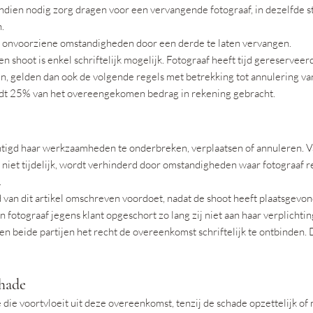
ndien nodig zorg dragen voor een vervangende fotograaf, in dezelfde stijl
n.
van onvoorziene omstandigheden door een derde te laten vervangen.
 shoot is enkel schriftelijk mogelijk. Fotograaf heeft tijd gereservee
, gelden dan ook de volgende regels met betrekking tot annulering van
dt 25% van het overeengekomen bedrag in rekening gebracht.
chtigd haar werkzaamheden te onderbreken, verplaatsen of annuleren. 
 niet tijdelijk, wordt verhinderd door omstandigheden waar fotograaf re
.
lid van dit artikel omschreven voordoet, nadat de shoot heeft plaatsgevon
fotograaf jegens klant opgeschort zo lang zij niet aan haar verplichtin
n beide partijen het recht de overeenkomst schriftelijk te ontbinden
chade
e die voortvloeit uit deze overeenkomst, tenzij de schade opzettelijk of