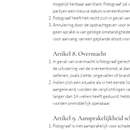
mogelijk kenbaar aan klant. Fotograaf zal i
partijen een nieuwe datum overeenkome
Fotograaf heeft het recht zich in geval 
Annulering door de opdrachtgever voor een
geen sprake is van geldige omstandigheden
voor aanvang van een geplande shoot wor
Artikel 8. Overmacht
In geval van overmacht is fotograaf gere
de uitvoering van de overeenkomst, al dan
oefenen, zoals ziekte, ongevallen of brand
Indien zich een situatie als in het eerste 
aangeleverd, worden de verplichtingen van 
langer dan 16 weken heeft geduurd, hebbe
worden onmiddellijk opeisbaar.
Artikel 9. Aansprakelijkheid s
Fotograaf is niet aansprakelijk voor schad