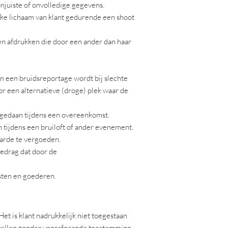
onjuiste of onvolledige gegevens.
ieke lichaam van klant gedurende een shoot
en afdrukken die door een ander dan haar
an een bruidsreportage wordt bij slechte
or een alternatieve (droge) plek waar de
 opgedaan tijdens een overeenkomst.
 tijdens een bruiloft of ander evenement.
aarde te vergoeden.
bedrag dat door de
sten en goederen.
et is klant nadrukkelijk niet toegestaan
 stellen zonder voorafgaande toestemming